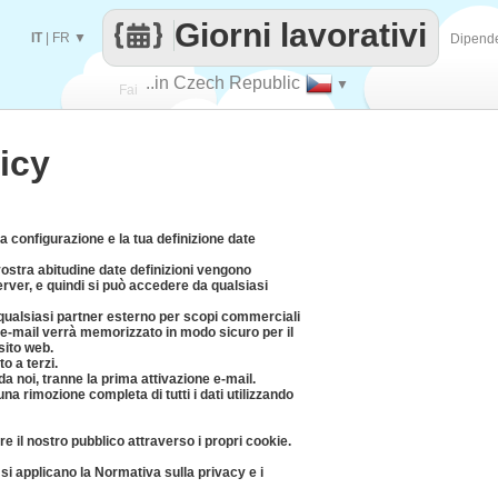
Giorni lavorativi
IT
|
FR
▼
Dipend
..in Czech Republic
▼
Fai
icy
contare
a configurazione e la tua definizione date
 vostra abitudine date definizioni vengono
rver, e quindi si può accedere da qualsiasi
 qualsiasi partner esterno per scopi commerciali
zo e-mail verrà memorizzato in modo sicuro per il
sito web.
o a terzi.
a noi, tranne la prima attivazione e-mail.
a rimozione completa di tutti i dati utilizzando
e il nostro pubblico attraverso i propri cookie.
i applicano la Normativa sulla privacy e i