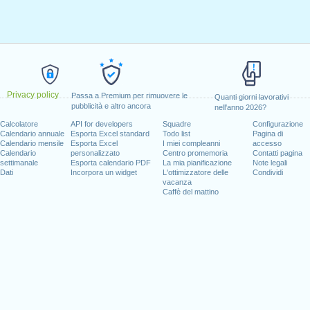
Privacy policy
Passa a Premium per rimuovere le
Quanti giorni lavorativi
pubblicità e altro ancora
nell'anno 2026?
Calcolatore
API for developers
Squadre
Configurazione
Calendario annuale
Esporta Excel standard
Todo list
Pagina di
Calendario mensile
Esporta Excel
I miei compleanni
accesso
Calendario
personalizzato
Centro promemoria
Contatti pagina
settimanale
Esporta calendario PDF
La mia pianificazione
Note legali
Dati
Incorpora un widget
L'ottimizzatore delle
Condividi
vacanza
Caffè del mattino