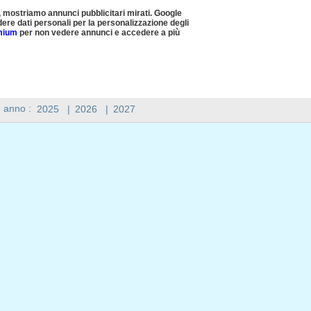
, mostriamo annunci pubblicitari mirati. Google
ere dati personali per la personalizzazione degli
emium
per non vedere annunci e accedere a più
n anno :
2025
|
2026
|
2027