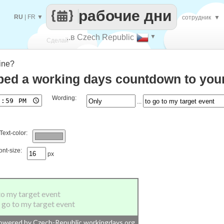
рабочие дни
RU
|
FR
▼
сотрудник
▼
..в Czech Republic
▼
Сделай
ine?
каждый
ed a working days countdown to your
Wording:
...
Text-color:
ont-size:
px