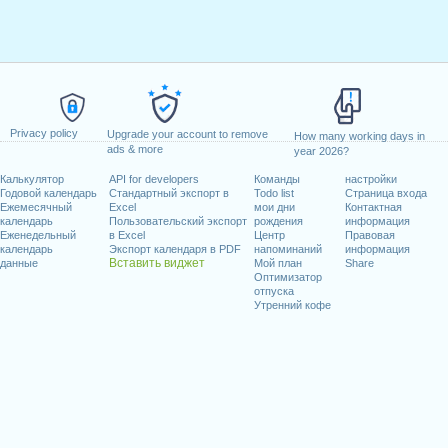
Privacy policy
Upgrade your account to remove
How many working days in
ads & more
year 2026?
Калькулятор
API for developers
Команды
настройки
Годовой календарь
Стандартный экспорт в
Todo list
Страница входа
Ежемесячный
Excel
мои дни
Контактная
календарь
Пользовательский экспорт
рождения
информация
Еженедельный
в Excel
Центр
Правовая
календарь
Экспорт календаря в PDF
напоминаний
информация
Вставить виджет
данные
Мой план
Share
Оптимизатор
отпуска
Утренний кофе