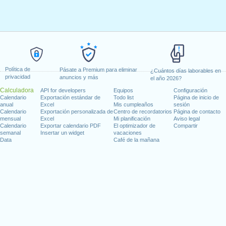
Política de
Pásate a Premium para eliminar
¿Cuántos días laborables en
privacidad
anuncios y más
el año 2026?
Calculadora
API for developers
Equipos
Configuración
Calendario
Exportación estándar de
Todo list
Página de inicio de
anual
Excel
Mis cumpleaños
sesión
Calendario
Exportación personalizada de
Centro de recordatorios
Página de contacto
mensual
Excel
Mi planificación
Aviso legal
Calendario
Exportar calendario PDF
El optimizador de
Compartir
semanal
Insertar un widget
vacaciones
Data
Café de la mañana