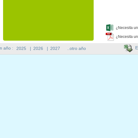
¿Necesita un
¿Necesita un
E
n año :
2025
|
2026
|
2027
..otro año