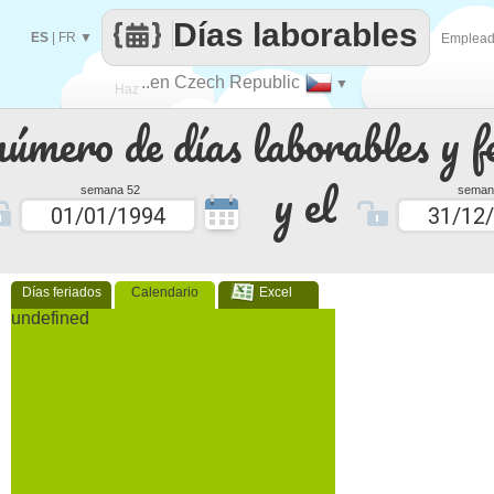
Días laborables
ES
|
FR
▼
Emplea
..en Czech Republic
▼
Haz
número de días laborables y f
que
y el
semana 52
seman
Días feriados
Calendario
Excel
undefined