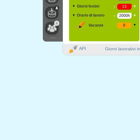
-
+
Giorni festivi
▼
-
+
Orario di lavoro
▼
0
Vacanze
▼
...
API
Giorni lavorativi i