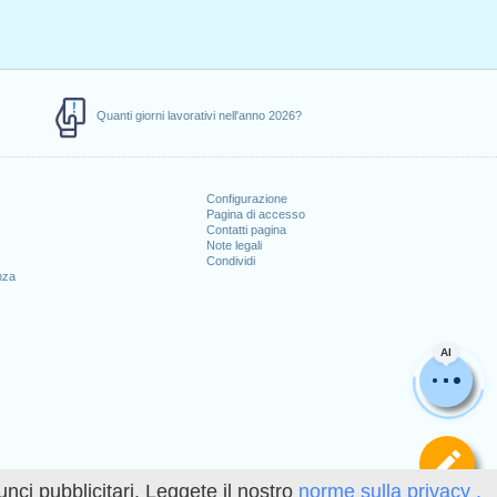
Quanti giorni lavorativi nell'anno 2026?
Configurazione
Pagina di accesso
Contatti pagina
Note legali
Condividi
nza
AI
Def
unci pubblicitari. Leggete il nostro
norme sulla privacy .