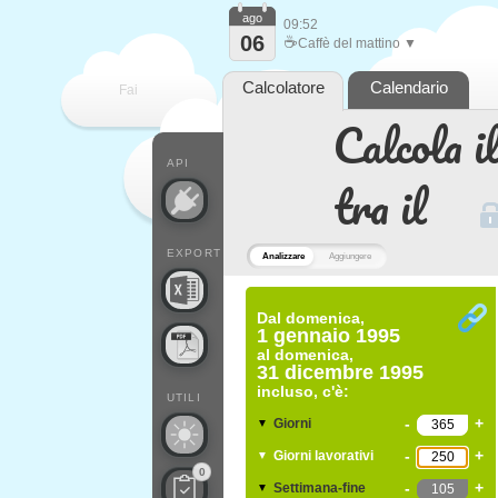
ago
09:52
06
☕
Caffè del mattino ▼
Calcolatore
Calendario
Fai
Calcola il
contare
API
tra il
EXPORT
Analizzare
Aggiungere
Dal
domenica,
1 gennaio 1995
al
domenica,
31 dicembre 1995
incluso, c'è:
UTILI
-
+
Giorni
▼
-
+
Giorni lavorativi
▼
0
-
+
Settimana-fine
▼