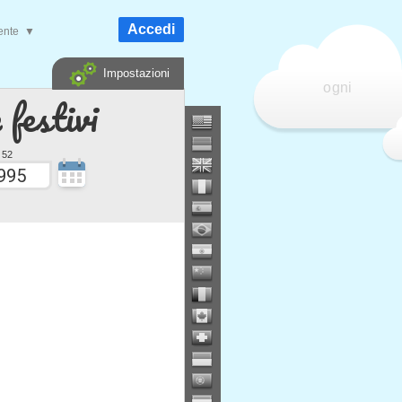
Accedi
ente
▼
Impostazioni
ogni
 festivi
 52