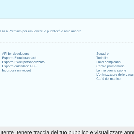
ssa a Premium per rimuovere le pubblicità e altro ancora
API for developers
Squadre
Esporta Excel standard
Todo list
Esporta Excel personalizzato
I miei compleanni
Esporta calendario PDF
Centro promemoria
Incorpora un widget
La mia pianificazione
L'ottimizzatore delle vaca
Caffè del mattino
utente, tenere traccia del tuo pubblico e visualizzare ann