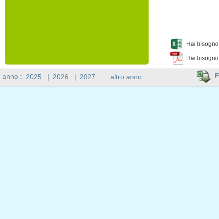
Hai bisogno 
Hai bisogno
E
n anno :
2025
|
2026
|
2027
..altro anno