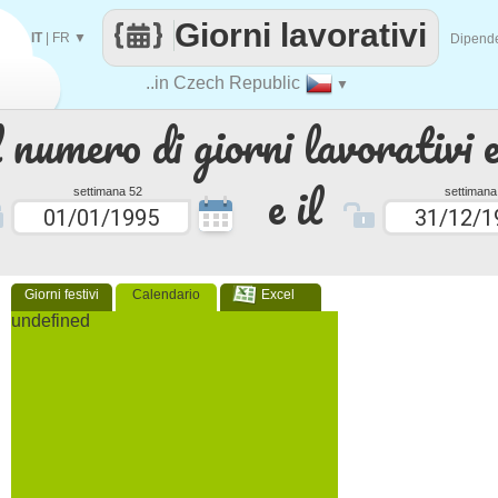
Giorni lavorativi
IT
|
FR
▼
Dipend
..in Czech Republic
▼
 numero di giorni lavorativi e
e il
settimana 52
settimana
Giorni festivi
Calendario
Excel
undefined