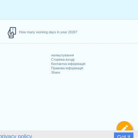
How many working days in year 2026?
налаштування
Сторінка входу
Контактна інформація
Правова інформація
Share
Ви
privacy policy.
Got it