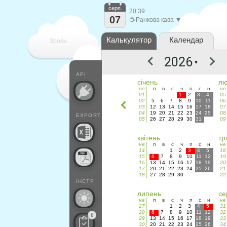
серп.
20:39
07
☕
Ранкова кава ▼
Калькулятор
Календар
Зроби
▼
кожен
API
січень
лю
не
п
в
с
ч
п
с
н
не
01
1
2
3
4
05
02
5
6
7
8
9
10
11
06
03
12
13
14
15
16
17
18
07
04
19
20
21
22
23
24
25
08
EXPORT
05
26
27
28
29
30
31
09
квітень
тр
не
п
в
с
ч
п
с
н
не
14
1
2
3
4
5
18
15
6
7
8
9
10
11
12
19
16
13
14
15
16
17
18
19
20
17
20
21
22
23
24
25
26
21
18
27
28
29
30
22
ІНСТР.
липень
се
не
п
в
с
ч
п
с
н
не
27
1
2
3
4
5
31
28
6
7
8
9
10
11
12
32
0
29
13
14
15
16
17
18
19
33
30
20
21
22
23
24
25
26
34