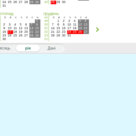
24
25
26
27
28
29
30
40
28
29
30
31
стопад
грудень
п
в
с
ч
п
с
н
не
п
в
с
ч
п
с
н
1
49
1
2
3
4
5
6
2
3
4
5
6
7
8
50
7
8
9
10
11
12
13
9
10
11
12
13
14
15
51
14
15
16
17
18
19
20
16
17
18
19
20
21
22
52
21
22
23
24
25
26
27
23
24
25
26
27
28
29
53
28
29
30
31
30
01
місяць
рік
Дані