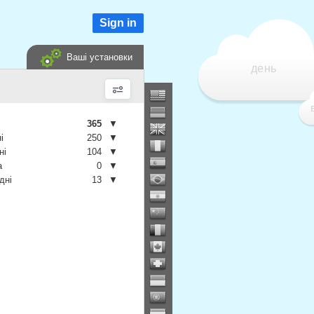
Sign in
Ваші установки
день
365
▼
і
250
▼
ні
104
▼
а
0
▼
дні
13
▼