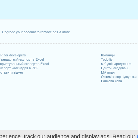
Upgrade your account to remove ads & more
PI for developers
Команди
тандартний експорт в Excel
Todo list
ористувацький експорт в Excel
мої дні народження
кспорт календаря в PDF
Центр нагадувань
ставити віджет
Мій план
Оптимізатор відпустки
Ранкова кава
perience, track our audience and display ads. Read our