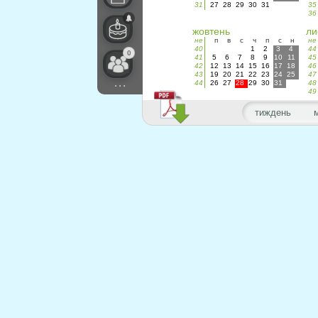
31
27
28
29
30
31
35
36
жовтень
ли
не
п
в
с
ч
п
с
н
не
40
1
2
3
4
44
0
41
5
6
7
8
9
10
11
45
42
12
13
14
15
16
17
18
46
43
19
20
21
22
23
24
25
47
...
44
26
27
28
29
30
31
48
49
тиждень