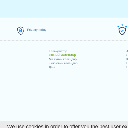
Privacy policy
Калькулятор
A
Річний календар
С
Місячний календар
К
Тижневий календар
Е
Дані
В
We use cookies in order to offer you the best user ex