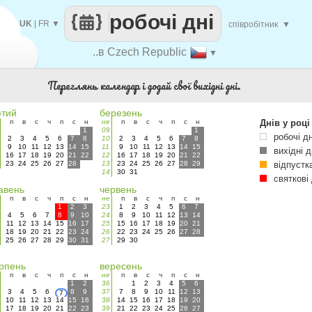
робочі дні
UK
|
FR
▼
співробітник
▼
..в Czech Republic
▼
Переглянь календар і додай свої вихідні дні.
тий
березень
п
в
с
ч
п
с
н
не
п
в
с
ч
п
с
н
Днів у році
1
09
1
робочі дн
2
3
4
5
6
7
8
10
2
3
4
5
6
7
8
9
10
11
12
13
14
15
11
9
10
11
12
13
14
15
вихідні д
16
17
18
19
20
21
22
12
16
17
18
19
20
21
22
23
24
25
26
27
28
13
23
24
25
26
27
28
29
відпустк
14
30
31
святкові 
авень
червень
п
в
с
ч
п
с
н
не
п
в
с
ч
п
с
н
1
2
3
23
1
2
3
4
5
6
7
4
5
6
7
8
9
10
24
8
9
10
11
12
13
14
11
12
13
14
15
16
17
25
15
16
17
18
19
20
21
18
19
20
21
22
23
24
26
22
23
24
25
26
27
28
25
26
27
28
29
30
31
27
29
30
рпень
вересень
п
в
с
ч
п
с
н
не
п
в
с
ч
п
с
н
1
2
36
1
2
3
4
5
6
3
4
5
6
8
9
37
7
8
9
10
11
12
13
7
10
11
12
13
14
15
16
38
14
15
16
17
18
19
20
17
18
19
20
21
22
23
39
21
22
23
24
25
26
27