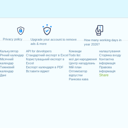
Privacy policy
Upgrade your account to remove
How many working days in
ads & more
year 2026?
Калькулятор
API for developers
Команди
налаштування
Річний календар
Стандартний експорт в Excel
Todo list
Сторінка входу
Місячний
Користувацький експорт в
мої дні народження
Контактна
календар
Excel
Центр нагадувань
інформація
Тижневий
Експорт календаря в PDF
Мій план
Правова
календар
Вставити віджет
Оптимізатор
інформація
Share
Дані
відпустки
Ранкова кава