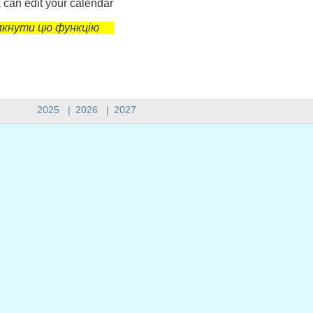
 can edit your calendar
імкнути цю функцію
2025
|
2026
|
2027