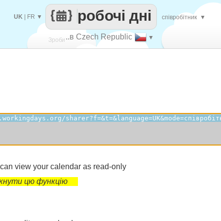
робочі дні
UK
|
FR
▼
співробітник
▼
..в Czech Republic
▼
Зроби
кожен
 can view your calendar as read-only
мкнути цю функцію