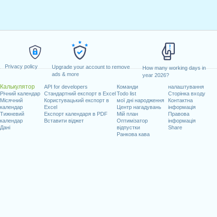
Privacy policy
Upgrade your account to remove
How many working days in
ads & more
year 2026?
Калькулятор
API for developers
Команди
налаштування
Річний календар
Стандартний експорт в Excel
Todo list
Сторінка входу
Місячний
Користувацький експорт в
мої дні народження
Контактна
календар
Excel
Центр нагадувань
інформація
Тижневий
Експорт календаря в PDF
Мій план
Правова
календар
Вставити віджет
Оптимізатор
інформація
Дані
відпустки
Share
Ранкова кава