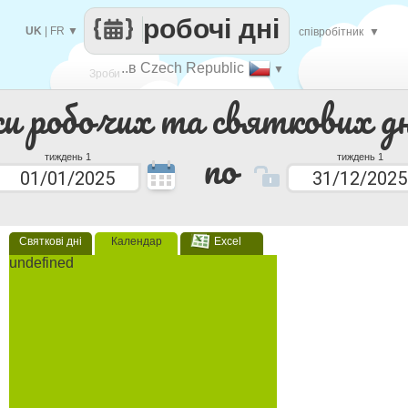
робочі дні
UK
|
FR
▼
співробітник
▼
..в Czech Republic
▼
Зроби
ки робочих та святкових дн
кожен
по
тиждень 1
тиждень 1
Святкові дні
Календар
Excel
undefined