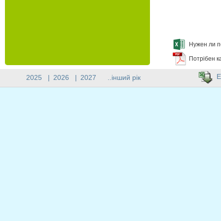
Нужен ли п
Потрібен к
E
2025
|
2026
|
2027
..інший рік