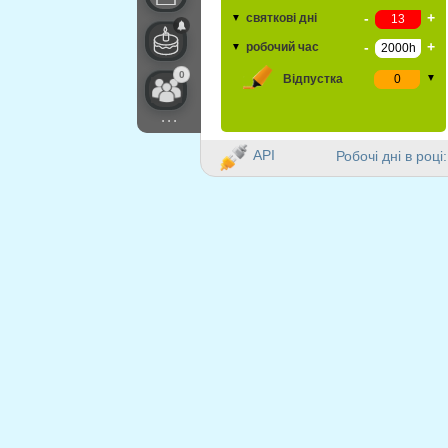
-
+
святкові дні
▼
-
+
робочий час
▼
0
Відпустка
▼
...
API
Робочі дні в році: