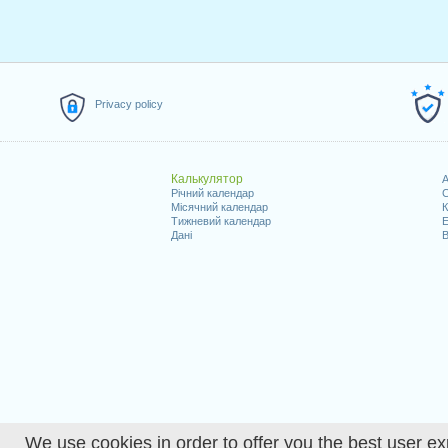
Privacy policy
Калькулятор
A
Річний календар
С
Місячний календар
К
Тижневий календар
Е
Дані
В
We use cookies in order to offer you the best user ex