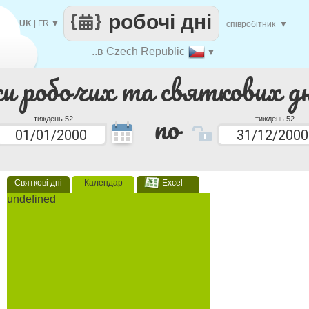
робочі дні
UK
|
FR
▼
співробітник
▼
..в Czech Republic
▼
ки робочих та святкових дн
по
тиждень 52
тиждень 52
Святкові дні
Календар
Excel
undefined