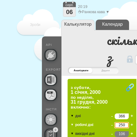
серп.
20:19
06
☕
Ранкова кава ▼
Калькулятор
Календар
Зроби
скіль
кожен
API
з
EXPORT
Аналізувати
Додати
з суботи,
1 січня, 2000
по
неділю,
31 грудня, 2000
включно:
ІНСТР.
-
+
дні
▼
-
+
робочі дні
▼
0
-
+
вихідні дні
▼