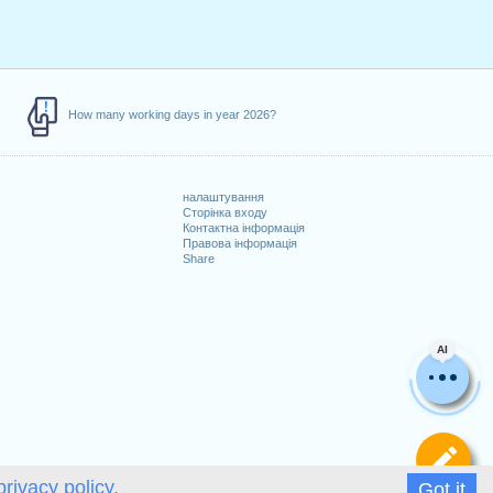
How many working days in year 2026?
налаштування
Сторінка входу
Контактна інформація
Правова інформація
Share
AI
Ви
privacy policy.
Got it