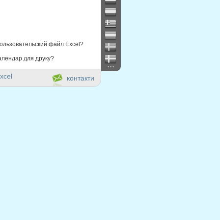
ользовательский файл Excel?
алендар для друку?
...
xcel
контакти