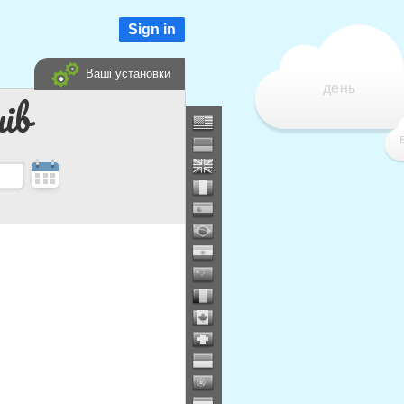
Sign in
Ваші установки
день
ів