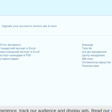
Upgrade your account to remove ads & more
PI for developers
Команди
тандартний експорт в Excel
Todo list
ористувацький експорт в Excel
мої дні народження
кспорт календаря в PDF
Центр нагадувань
ставити віджет
Мій план
Оптимізатор відпустки
Ранкова кава
perience, track our audience and display ads. Read our