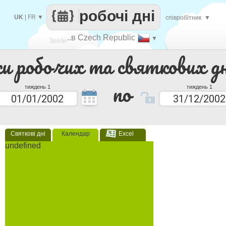
робочі дні
UK
|
FR
▼
співробітник
▼
..в Czech Republic
▼
Зроби
ки робочих та святкових дн
кожен
по
тиждень 1
тиждень 1
Святкові дні
Календар
Excel
undefined