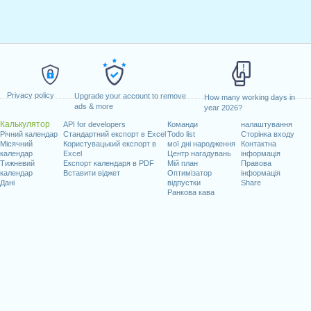
Privacy policy
Upgrade your account to remove
How many working days in
ads & more
year 2026?
Калькулятор
API for developers
Команди
налаштування
Річний календар
Стандартний експорт в Excel
Todo list
Сторінка входу
Місячний
Користувацький експорт в
мої дні народження
Контактна
календар
Excel
Центр нагадувань
інформація
Тижневий
Експорт календаря в PDF
Мій план
Правова
календар
Вставити віджет
Оптимізатор
інформація
Дані
відпустки
Share
Ранкова кава