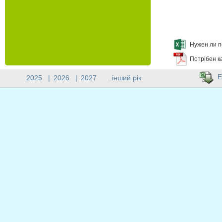
Нужен ли п
Потрібен к
E
2025
|
2026
|
2027
..інший рік