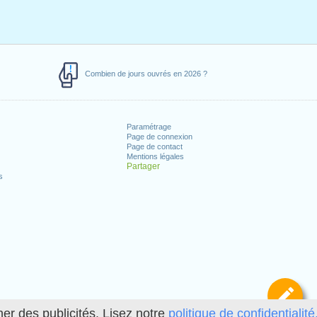
Combien de jours ouvrés en 2026 ?
Paramétrage
Page de connexion
Page de contact
Mentions légales
Partager
s
Dé
her des publicités. Lisez notre
politique de confidentialité