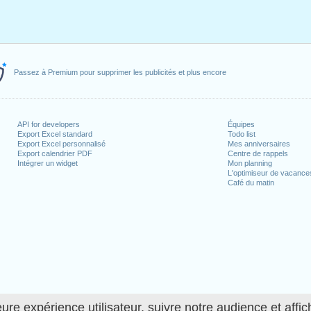
Passez à Premium pour supprimer les publicités et plus encore
API for developers
Équipes
Export Excel standard
Todo list
Export Excel personnalisé
Mes anniversaires
Export calendrier PDF
Centre de rappels
Intégrer un widget
Mon planning
L'optimiseur de vacance
Café du matin
ure expérience utilisateur, suivre notre audience et affic