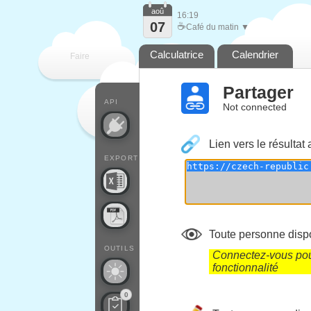
aoû
16:19
07
☕
Café du matin ▼
Calculatrice
Calendrier
Faire
Partager
que
API
Not connected
Lien vers le résultat 
EXPORT
Toute personne dispo
OUTILS
Connectez-vous pour
fonctionnalité
0