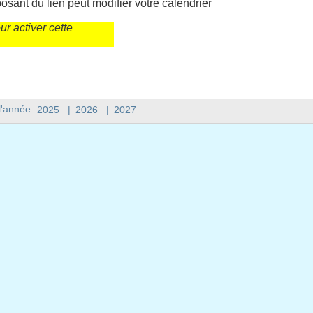
sant du lien peut modifier votre calendrier
r activer cette
l'année :
2025
|
2026
|
2027