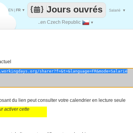
Jours ouvrés
EN
|
FR
▼
Salarié
▼
..en Czech Republic
▼
actuel
sant du lien peut consulter votre calendrier en lecture seule
 activer cette