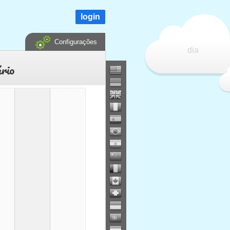
login
Configurações
dia
rio