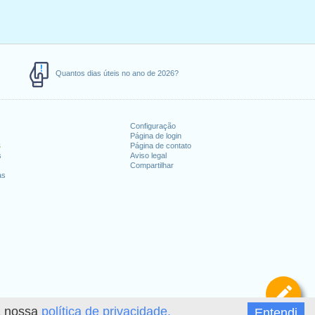
Quantos dias úteis no ano de 2026?
Configuração
Página de login
s
Página de contato
s
Aviso legal
Compartilhar
as
De
 a nossa
política de privacidade.
Entendi