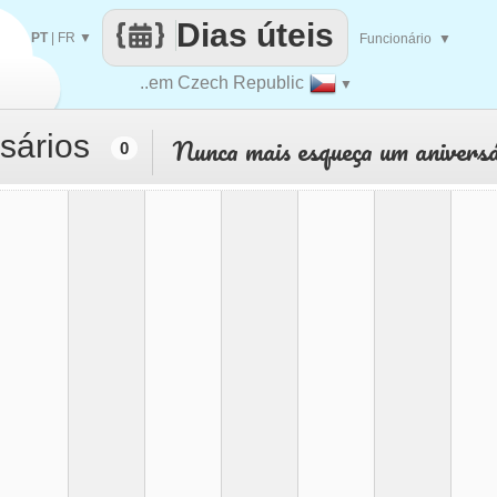
Dias úteis
PT
|
FR
▼
Funcionário
▼
..em Czech Republic
▼
sários
Nunca mais esqueça um aniversá
0