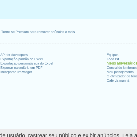
Torne-se Premium para remover anúncios e mais
API for developers
Equipes
Exportação padrão do Excel
Todo list
Meus aniversário
Exportação personalizada do Excel
Exportar calendário em PDF
Central de lembrete
Incorporar um widget
Meu planejamento
O otimizador de féri
Café da manhã
 usuário, rastrear seu público e exibir anúncios. Leia