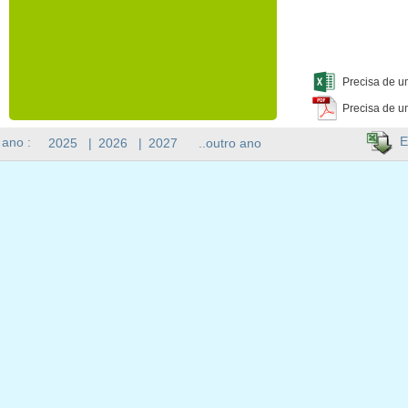
Precisa de u
Precisa de u
E
 ano :
2025
|
2026
|
2027
..outro ano