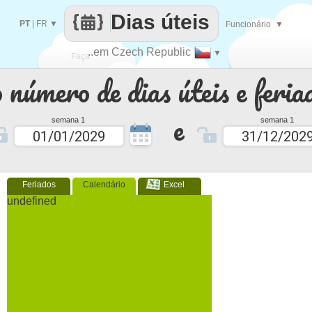
Dias úteis
PT
|
FR
▼
Funcionário
▼
..em Czech Republic
▼
Faça
 número de dias úteis e feria
cada
e
semana 1
semana 1
Feriados
Calendário
Excel
undefined